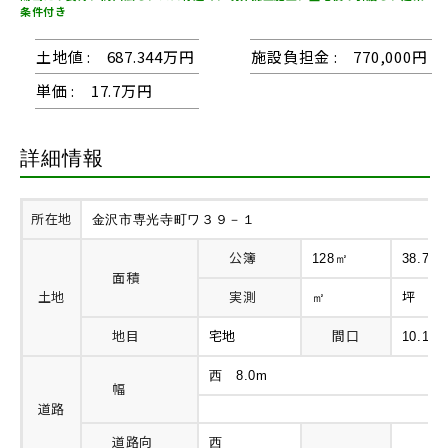
条件付き
土地値
:
687.344万円
施設負担金
:
770,000円
単価
:
17.7万円
詳細情報
所在地
金沢市専光寺町ワ３９－１
公簿
128㎡
38.72
面積
土地
実測
坪
㎡
地目
宅地
間口
10.1m
西 8.0m
幅
道路
道路向
西