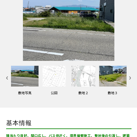
４
敷地写真
公図
敷地２
敷地３
基本情報
陽当たり良好、間口広し、バス停近く、境界擁壁施工、整地後の引渡し、建築