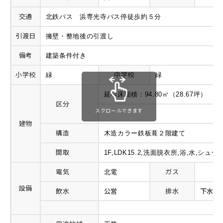
交通
北鉄バス 浜専光寺バス停徒歩約５分
引渡日
擁壁・整地後の引渡し
備考
建築条件付き
小学校
中学校
緑
緑
延べ床面積：94.80㎡（28.67坪） 施工
区分
スクロールできます
建物
構造
木造カラー鉄板葺２階建て
間取
1F,LDK15.2,洗面脱衣所,浴,水,シ
電気
ガス
北電
設備
飲水
公営
排水
下水