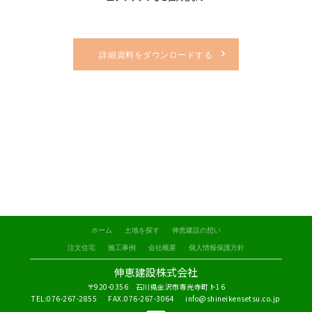
詳細資料をダウンロードする
ホーム
土地を探す
伸恵建設の想い
注文住宅
施工事例
会社概要
個人情報保護方針
伸恵建設株式会社
〒920-0356 石川県金沢市専光寺町ト16
TEL:076-267-2855
FAX.076-267-3064
info@shineikensetsu.co.jp